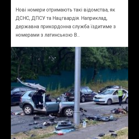
Нові номери отримають такі відомства, як
ДСНС, ДПСУ та Нацгвардія. Наприклад,
державна прикордонна служба їздитиме з
номерами з латинською B...