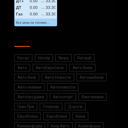
ДТ+
0.00
33.30
ДТ
0.00
33.30
Газ
0.00
33.30
Все цены на топливо...
ТЕГИ
Ferrari
Honda
News
Renault
Авто
АвтоЕвроСила
Авто Киев
Авто Київ
Авто Новости
Автомобили
Авто новини
Автоновости
Автопродажа
Автоспорт
Вантажівки
Гран При
Гіперкар
Дороги
Евробляха
Евробляхи
Киев
Киевинформ
Київ Авто
Київінформ