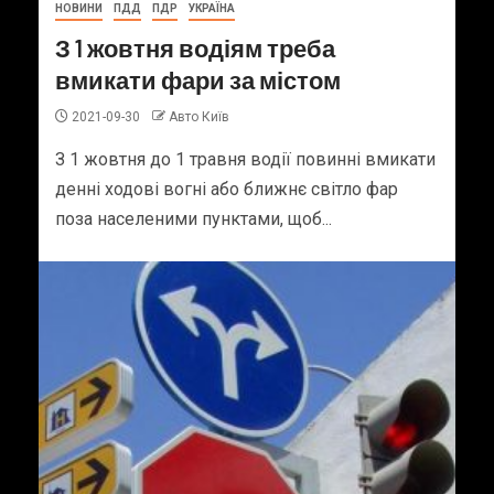
НОВИНИ
ПДД
ПДР
УКРАЇНА
З 1 жовтня водіям треба
вмикати фари за містом
2021-09-30
Авто Київ
З 1 жовтня до 1 травня водії повинні вмикати
денні ходові вогні або ближнє світло фар
поза населеними пунктами, щоб...