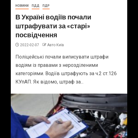
НОВИНИ
ПДД
ПДР
В Україні водіїв почали
штрафувати за «старі»
посвідчення
2022-02-07
Авто Київ
Поліцейські почали виписувати штрафи
водіям із правами з нерозділеними
категоріями. Водіїв штрафують за ч.2 ст.126
КУпАП. Як відомо, штраф за...