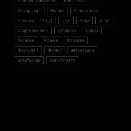
Королевские гонки
Кроссовер
Моторспорт
Новини
Новини авто
Новости
ПДД
ПДР
Рада
Спорт
Спортивне авто
Суперкар
Трасса
Украина
Україна
Формула
Формула 1
Япония
автоновини
електрокар
новости авто