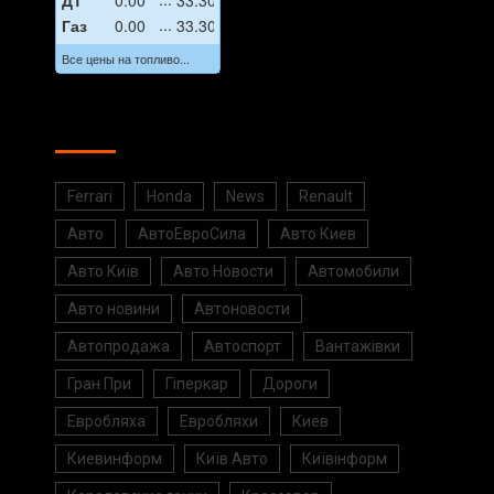
ДТ
0.00
33.30
Газ
0.00
33.30
Все цены на топливо...
ТЕГИ
Ferrari
Honda
News
Renault
Авто
АвтоЕвроСила
Авто Киев
Авто Київ
Авто Новости
Автомобили
Авто новини
Автоновости
Автопродажа
Автоспорт
Вантажівки
Гран При
Гіперкар
Дороги
Евробляха
Евробляхи
Киев
Киевинформ
Київ Авто
Київінформ