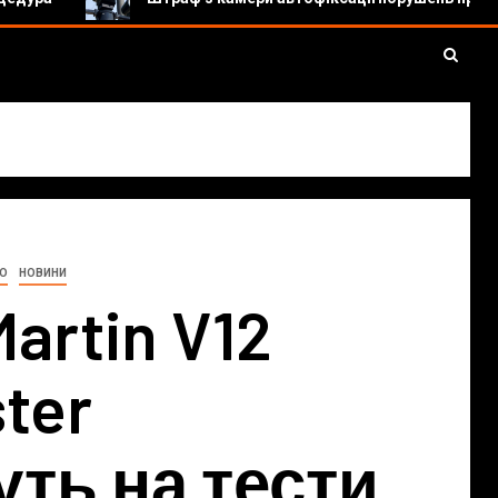
ТО
НОВИНИ
artin V12
ter
ть на тести