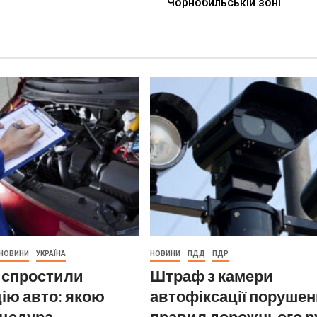
Чорнобильській зоні
НОВИНИ
УКРАЇНА
НОВИНИ
ПДД
ПДР
і спростили
Штраф з камери
ію авто: якою
автофіксації порушен
оцедура
правил дорожнього р