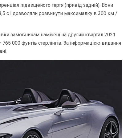
ренціал підвищеного тертя (привід задній). Вони
 3,5 с і дозволяли розвинути максималку в 300 км /
авки замовникам намічені на другий квартал 2021
 765 000 фунтів стерлінгів. За інформацією видання
ані.