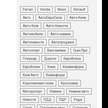
Ferrari
Honda
News
Renault
Авто
АвтоЕвроСила
Авто Киев
Авто Київ
Авто Новости
Автомобили
Авто новини
Автоновости
Автопродажа
Автоспорт
Вантажівки
Гран При
Гіперкар
Дороги
Евробляха
Евробляхи
Киев
Киевинформ
Київ Авто
Київінформ
Королевские гонки
Кроссовер
Моторспорт
Новини
Новини авто
Новости
ПДД
ПДР
Рада
Спорт
Спортивне авто
Суперкар