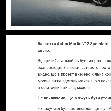
Баркетта Aston Martin V12 Speedster
серію.
Відкритий автомобіль був вперше пока
розповсюдила знімки тестового протот
видно, що в проект внесено кілька кор
можна лише здогадуватися, що з показ
в остаточний вигляд моделі.
Не виключено, що можуть бути уточн
На шоу-карі були встановлені двигун V12