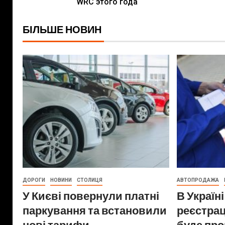
WRC этого года
БІЛЬШЕ НОВИН
ДОРОГИ
НОВИНИ
СТОЛИЦЯ
АВТОПРОДАЖА
У Києві повернули платні
В Україн
паркування та встановили
реєстрац
нові тарифи
буде пр