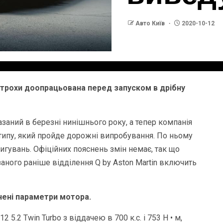
Авто Київ
2020-10-12
 трохи доопрацьована перед запуском в дрібну
заний в березні нинішнього року, а тепер компанія
ипу, який пройде дорожні випробування. По ньому
игувань. Офіційних пояснень змін немає, так що
аного раніше відділення Q by Aston Martin включить
ені параметри мотора.
 5.2 Twin Turbo з віддачею в 700 к.с. і 753 Н • м,