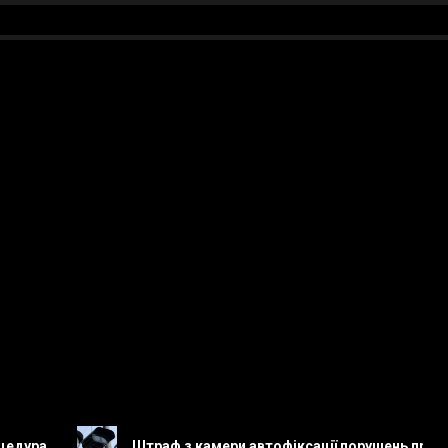
Штраф з камери автофіксації порушень правил дорож