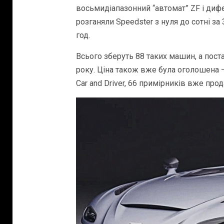
восьмидіапазонний “автомат” ZF і дифе
розганяли Speedster з нуля до сотні за
год.
Всього зберуть 88 таких машин, а пост
року. Ціна також вже була оголошена –
Car and Driver, 66 примірників вже прод