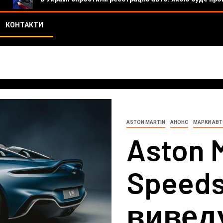
КОНТАКТИ
ASTON MARTIN
АНОНС
МАРКИ АВ
Aston M
Speeds
виведу