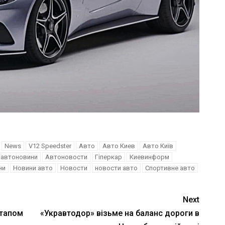
News
V12 Speedster
Авто
Авто Киев
Авто Київ
автоновини
Автоновости
Гіперкар
Киевинформ
ни
Новини авто
Новости
новости авто
Спортивне авто
Next
этапом
«Укравтодор» візьме на баланс дороги в