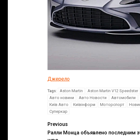
Джерело
Aston Martin
Aston Martin V12 Speedster
Tags:
Авто новини
Авто Новости
Автомобили
Київ Авто
Київінформ
Моторспорт
Нови
Суперкар
Previous
Ралли Монца объявлено последним 