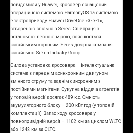
повідомили у Huawei, кросовер оснащений
операційною системою HarmonyOS та системою
електроприводу Huawei DriveOne «3-в-1»,
створеною спільно з Seres. Співпраця з
останньою, певною мірою, пояснюється
китайським корінням: Seres дочірня компанія
китайської Sokon Industry Group.
Силова установка кросовера – інтелектуальна
система з переднім асинхронним двигуном
змінного струму та заднім синхронним з
постійними магнітами. Сукупна віддача агрегатів
у топовій версії досягає 489 к.с. Ємність
акумуляторного блоку – 200 кВт·год (у топовій
комплектації). Запас ходу кросовера у
повнопривідній версії – 1102 км за циклом WLTC
або 1242 км за CLTC.