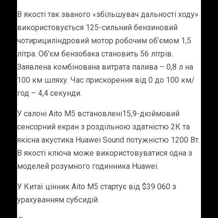
В якості так званого «збільшувач дальності ходу»
використовується 125-сильний бензиновий
чотирициліндровий мотор робочим об’ємом 1,5
літра. Об’єм бензобака становить 56 літрів.
Заявлена комбінована витрата палива – 0,8 л на
100 км шляху. Час прискорення від 0 до 100 км/
год – 4,4 секунди.
У салоні Aito M5 встановлені15,9-дюймовий
сенсорний екран з роздільною здатністю 2К та
якісна акустика Huawei Sound потужністю 1200 Вт.
В якості ключа може використовуватися одна з
моделей розумного годинника Huawei.
У Китаї цінник Aito M5 стартує від $39 060 з
урахуванням субсидій.