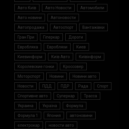
Авто Київ
Авто Новости
Автомобили
Авто новини
Автоновости
Автопродажа
Автоспорт
Вантажівки
Гран При
Гіперкар
Дороги
Евробляха
Евробляхи
Киев
Киевинформ
Київ Авто
Київінформ
Королевские гонки
Кроссовер
Моторспорт
Новини
Новини авто
Новости
ПДД
ПДР
Рада
Спорт
Спортивне авто
Суперкар
Трасса
Украина
Україна
Формула
Формула 1
Япония
автоновини
електрокар
новости авто