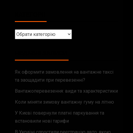
КАТЕГОРІЇ
НЕДАВНІ ЗАПИСИ
Як оформити замовлення на вантажне таксі
та заощадити при перевезенні?
Вантажоперевезення: види та характеристики
Коли міняти зимову вантажну гуму на літню
У Києві повернули платні паркування та
встановили нові тарифи
В Україні спростили реєстрацію авто: якою