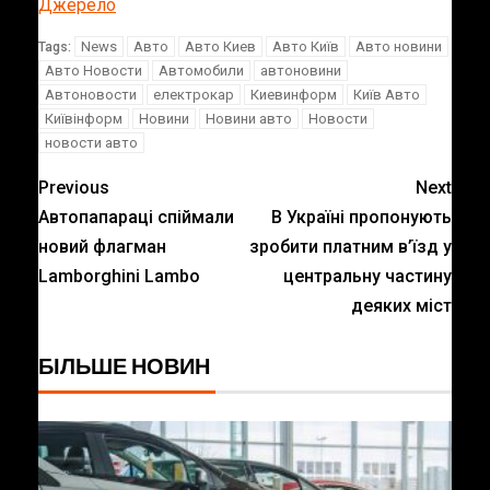
Джерело
News
Авто
Авто Киев
Авто Київ
Авто новини
Tags:
Авто Новости
Автомобили
автоновини
Автоновости
електрокар
Киевинформ
Київ Авто
Київінформ
Новини
Новини авто
Новости
новости авто
Previous
Next
Автопапараці спіймали
В Україні пропонують
новий флагман
зробити платним в’їзд у
Lamborghini Lambo
центральну частину
деяких міст
БІЛЬШЕ НОВИН