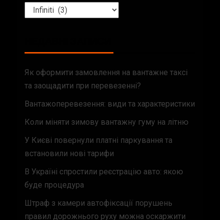
НЕДАВНІ ЗАПИСИ
Як оформити замовлення на вантажне таксі
та заощадити при перевезенні?
Вантажоперевезення: види та характеристики
Коли міняти зимову вантажну гуму на літню
У Києві повернули платні паркування та
встановили нові тарифи
В Україні спростили реєстрацію авто: якою
буде процедура
Штраф з камери автофіксації порушень
правил дорожнього руху можна оскаржити