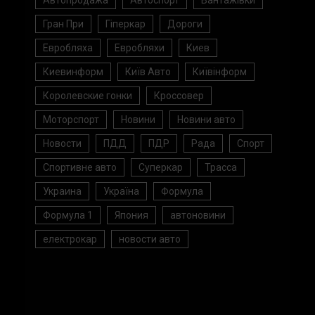
Автопродажа
Автоспорт
Вантажівки
Гран При
Гіперкар
Дороги
Евробляха
Евробляхи
Киев
Киевинформ
Київ Авто
Київінформ
Королевские гонки
Кроссовер
Моторспорт
Новини
Новини авто
Новости
ПДД
ПДР
Рада
Спорт
Спортивне авто
Суперкар
Трасса
Украина
Україна
Формула
Формула 1
Япония
автоновини
електрокар
новости авто