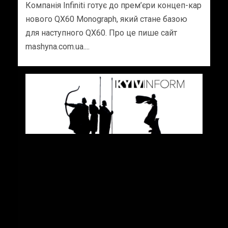
Компанія Infiniti готує до прем’єри концеп-кар
нового QX60 Monograph, який стане базою
для наступного QX60. Про це пише сайт
mashyna.com.ua....