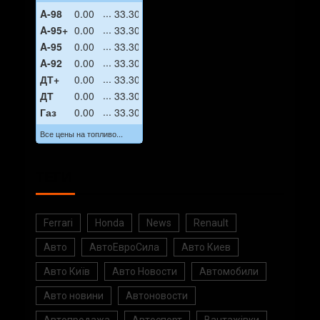
A-98
0.00
33.30
A-95+
0.00
33.30
A-95
0.00
33.30
A-92
0.00
33.30
ДТ+
0.00
33.30
ДТ
0.00
33.30
Газ
0.00
33.30
Все цены на топливо...
ТЕГИ
Ferrari
Honda
News
Renault
Авто
АвтоЕвроСила
Авто Киев
Авто Київ
Авто Новости
Автомобили
Авто новини
Автоновости