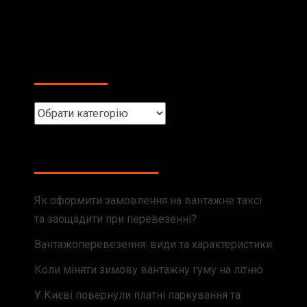
КАТЕГОРІЇ
НЕДАВНІ ЗАПИСИ
Як оформити замовлення на вантажне таксі
та заощадити при перевезенні?
Вантажоперевезення: види та характеристики
Коли міняти зимову вантажну гуму на літню
У Києві повернули платні паркування та