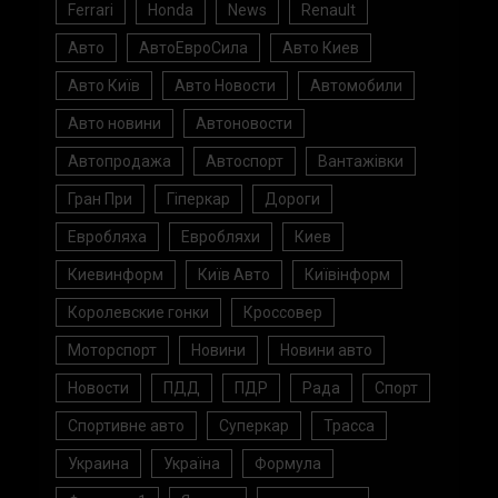
Ferrari
Honda
News
Renault
Авто
АвтоЕвроСила
Авто Киев
Авто Київ
Авто Новости
Автомобили
Авто новини
Автоновости
Автопродажа
Автоспорт
Вантажівки
Гран При
Гіперкар
Дороги
Евробляха
Евробляхи
Киев
Киевинформ
Київ Авто
Київінформ
Королевские гонки
Кроссовер
Моторспорт
Новини
Новини авто
Новости
ПДД
ПДР
Рада
Спорт
Спортивне авто
Суперкар
Трасса
Украина
Україна
Формула