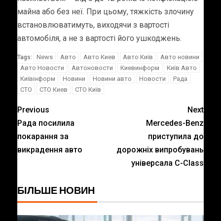
майна або без неї. При цьому, тяжкість злочину
встановлюватимуть, виходячи з вартості
автомобіля, а не з вартості його ушкоджень.
News
Авто
Авто Киев
Авто Київ
Авто новини
Tags:
Авто Новости
Автоновости
Киевинформ
Київ Авто
Київінформ
Новини
Новини авто
Новости
Рада
СТО
СТО Киев
СТО Київ
Previous
Next
Рада посилила
Mercedes-Benz
покарання за
приступила до
викрадення авто
дорожніх випробувань
універсала C-Class
БІЛЬШЕ НОВИН