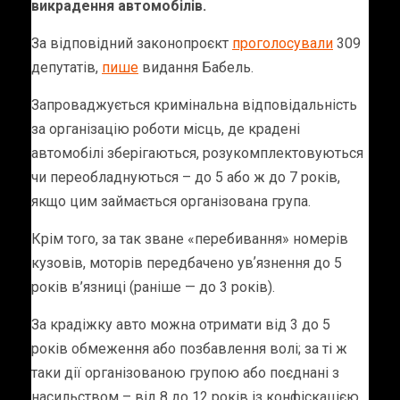
викрадення автомобілів.
За відповідний законопроєкт
проголосували
309
депутатів,
пише
видання Бабель.
Запроваджується кримінальна відповідальність
за організацію роботи місць, де крадені
автомобілі зберігаються, розукомплектовуються
чи переобладнуються – до 5 або ж до 7 років,
якщо цим займається організована група.
Крім того, за так зване «перебивання» номерів
кузовів, моторів передбачено увʼязнення до 5
років в’язниці (раніше — до 3 років).
За крадіжку авто можна отримати від 3 до 5
років обмеження або позбавлення волі; за ті ж
таки дії організованою групою або поєднані з
насильством – від 8 до 12 років із конфіскацією